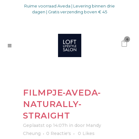
Ruime voorraad Aveda | Levering binnen drie
dagen | Gratis verzending boven € 45
0
FILMPJE-AVEDA-
NATURALLY-
STRAIGHT
Geplaatst op 14:07h
in
door
Mandy
Cheung
0 Reactie's
0
Likes