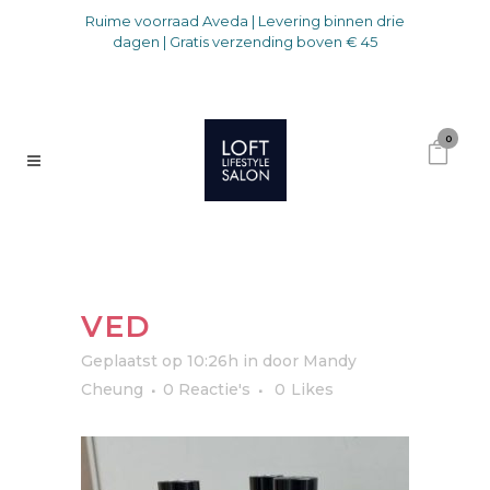
Ruime voorraad Aveda | Levering binnen drie
dagen | Gratis verzending boven € 45
0
VED
Geplaatst op 10:26h
in
door
Mandy
Cheung
0 Reactie's
0
Likes