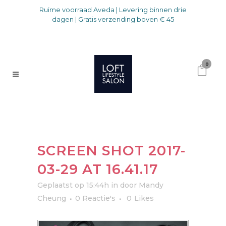
Ruime voorraad Aveda | Levering binnen drie
dagen | Gratis verzending boven € 45
0
SCREEN SHOT 2017-
03-29 AT 16.41.17
Geplaatst op 15:44h
in
door
Mandy
Cheung
0 Reactie's
0
Likes