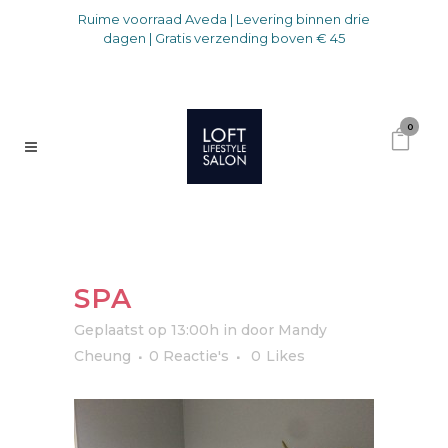
Ruime voorraad Aveda | Levering binnen drie
dagen | Gratis verzending boven € 45
0
SPA
Geplaatst op 13:00h
in
door
Mandy
Cheung
0 Reactie's
0
Likes