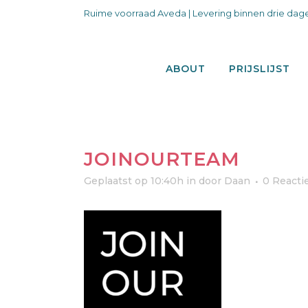
Ruime voorraad Aveda | Levering binnen drie dage
ABOUT
PRIJSLIJST
JOINOURTEAM
Geplaatst op 10:40h
in
door
Daan
0 Reactie