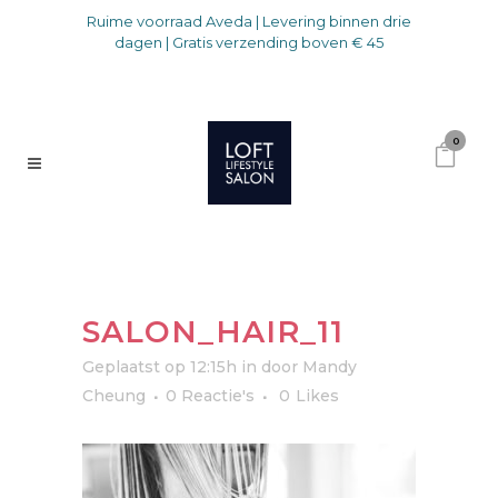
Ruime voorraad Aveda | Levering binnen drie
dagen | Gratis verzending boven € 45
0
SALON_HAIR_11
Geplaatst op 12:15h
in
door
Mandy
Cheung
0 Reactie's
0
Likes