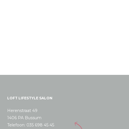
LOFT LIFESTYLE SALON
Herenstraat 49
1406 PA Bussum
Telefoon: 035 698 45 45