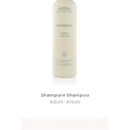
Dit
Shampure Shampoo
product
Prijsklasse:
€
25,00
-
€
79,00
heeft
€25,00
meerdere
tot
variaties.
€79,00
Deze