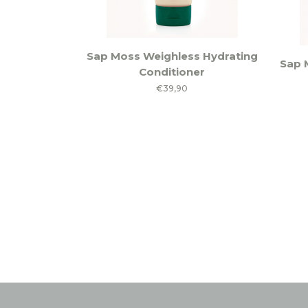
Sap Moss Weighless Hydrating
Sap 
Conditioner
€
39,90