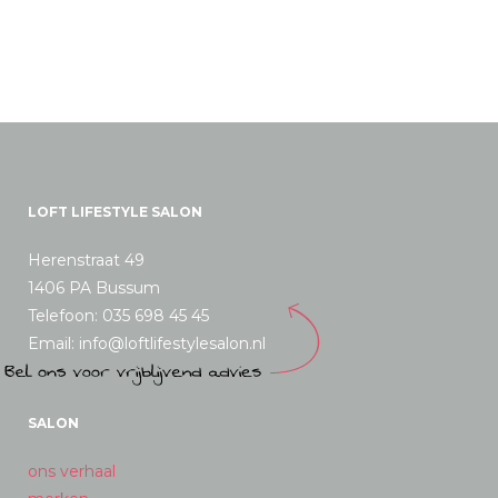
worden
op
de
productpagina
LOFT LIFESTYLE SALON
Herenstraat 49
1406 PA Bussum
Telefoon: 035 698 45 45
Email: info@loftlifestylesalon.nl
SALON
ons verhaal