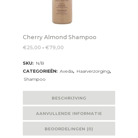
Cherry Almond Shampoo
Prijsklasse:
€
25,00
-
€
79,00
€25,00
tot
SKU:
N/B
€79,00
CATEGORIEËN:
Aveda
,
Haarverzorging
,
Shampoo
BESCHRIJVING
AANVULLENDE INFORMATIE
BEOORDELINGEN (0)