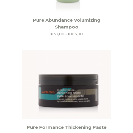
Dit
Pure Abundance Volumizing
product
Shampoo
heeft
Prijsklasse:
€
33,00
-
€
106,00
meerdere
€33,00
variaties.
tot
Deze
€106,00
optie
kan
gekozen
worden
op
de
productpagina
Pure Formance Thickening Paste