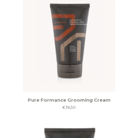
worden
op
de
productpagina
Pure Formance Grooming Cream
€
36,50