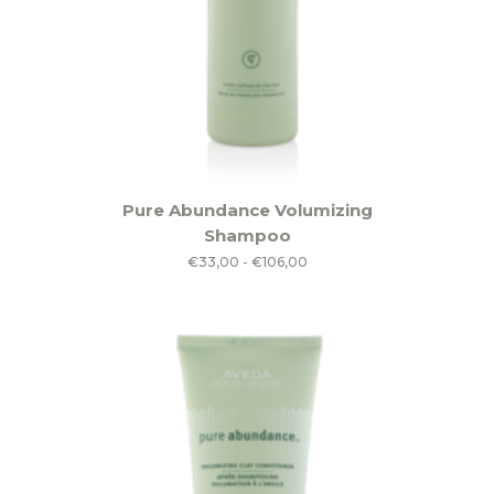
Dit
Pure Abundance Volumizing
product
Shampoo
heeft
Prijsklasse:
€
33,00
-
€
106,00
meerdere
€33,00
variaties.
tot
Deze
€106,00
optie
kan
gekozen
worden
op