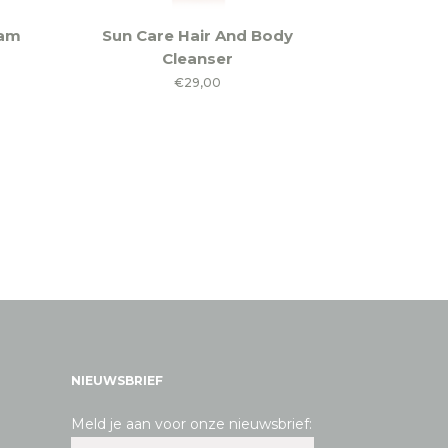
oam
Sun Care Hair And Body
Cleanser
€
29,00
NIEUWSBRIEF
Meld je aan voor onze nieuwsbrief: