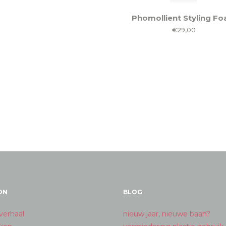
Phomollient Styling F
€
29,00
ON
BLOG
verhaal
nieuw jaar, nieuwe baan?