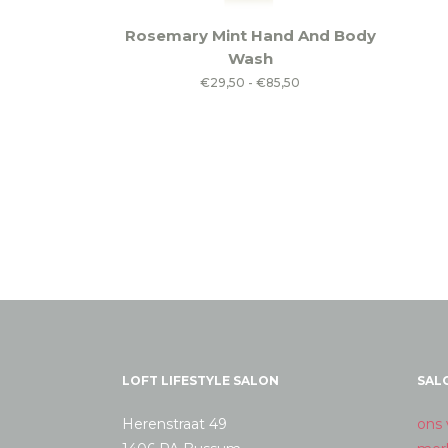
Dit
Rosemary Mint Hand And Body
product
Wash
heeft
Prijsklasse:
€
29,50
-
€
85,50
meerdere
€29,50
variaties.
tot
Deze
€85,50
optie
kan
gekozen
worden
op
de
productpagina
LOFT LIFESTYLE SALON
SAL
Herenstraat 49
ons 