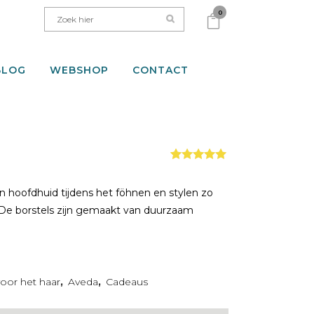
0
BLOG
WEBSHOP
CONTACT
Gewaardeerd
1
5.00
op 5
gebaseerd
 hoofdhuid tijdens het föhnen en stylen zo
op
klant
 De borstels zijn gemaakt van duurzaam
waardering
oor het haar
,
Aveda
,
Cadeaus