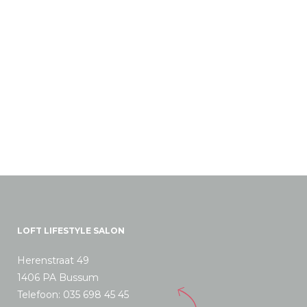
LOFT LIFESTYLE SALON
Herenstraat 49
1406 PA Bussum
Telefoon: 035 698 45 45