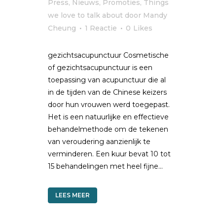
Press
,
Nieuws
,
Promoties
,
Things
we love to talk about
door
Mandy
Cheung
1 Reactie
0
Likes
gezichtsacupunctuur Cosmetische
of gezichtsacupunctuur is een
toepassing van acupunctuur die al
in de tijden van de Chinese keizers
door hun vrouwen werd toegepast.
Het is een natuurlijke en effectieve
behandelmethode om de tekenen
van veroudering aanzienlijk te
verminderen. Een kuur bevat 10 tot
15 behandelingen met heel fijne...
LEES MEER