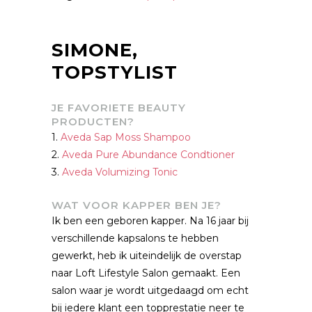
SIMONE,
TOPSTYLIST
JE FAVORIETE BEAUTY
PRODUCTEN?
1.
Aveda Sap Moss Shampoo
2.
Aveda Pure Abundance Condtioner
3.
Aveda Volumizing Tonic
WAT VOOR KAPPER BEN JE?
Ik ben een geboren kapper. Na 16 jaar bij
verschillende kapsalons te hebben
gewerkt, heb ik uiteindelijk de overstap
naar Loft Lifestyle Salon gemaakt. Een
salon waar je wordt uitgedaagd om echt
bij iedere klant een topprestatie neer te