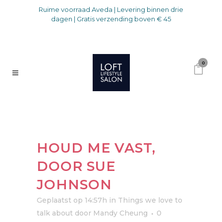
Ruime voorraad Aveda | Levering binnen drie
dagen | Gratis verzending boven € 45
0
HOUD ME VAST,
DOOR SUE
JOHNSON
Geplaatst op 14:57h
in
Things we love to
talk about
door
Mandy Cheung
0