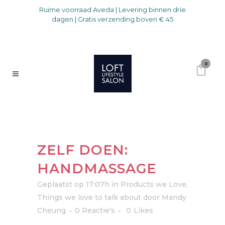
Ruime voorraad Aveda | Levering binnen drie
dagen | Gratis verzending boven € 45
0
ZELF DOEN:
HANDMASSAGE
Geplaatst op 17:07h
in
Products we Love
,
Things we love to talk about
door
Mandy
Cheung
0 Reactie's
0
Likes