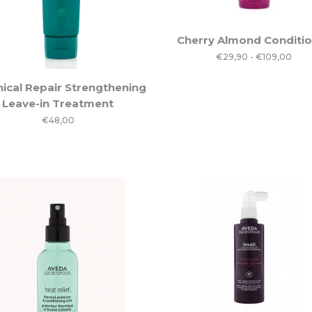
Dit
Cherry Almond Conditi
product
Prijs
€
29,90
-
€
109,00
heeft
€29
meerdere
ical Repair Strengthening
tot
variaties.
Leave-in Treatment
€109
Deze
€
48,00
optie
kan
gekozen
worden
op
de
productpagina