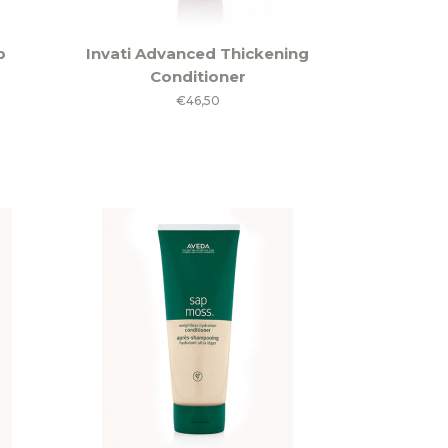
p
Invati Advanced Thickening
Conditioner
€
46,50