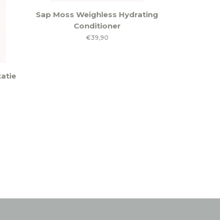
Sap Moss Weighless Hydrating
Conditioner
€
39,90
tatie
klasse:
50
,00