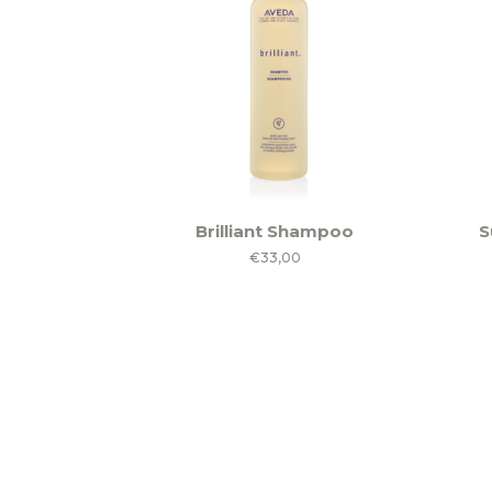
op
de
productpagina
Brilliant Shampoo
S
€
33,00