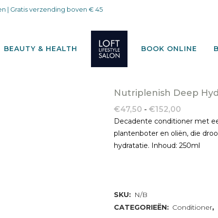
n | Gratis verzending boven € 45
BEAUTY & HEALTH
BOOK ONLINE
Nutriplenish Deep Hyd
Prijsklasse
€
47,50
-
€
152,00
€47,50
Decadente conditioner met ee
tot
plantenboter en oliën, die dr
€152,00
hydratatie. Inhoud: 250ml
SKU:
N/B
CATEGORIEËN:
Conditioner
,