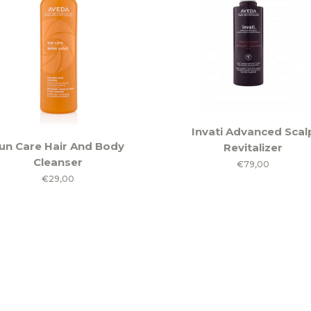
worden
op
de
productpagina
Invati Advanced Scal
un Care Hair And Body
Revitalizer
Cleanser
€
79,00
€
29,00