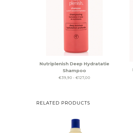
Dit
Nutriplenish Deep Hydratatie
product
Shampoo
heeft
Prijsklasse:
€
39,90
-
€
127,00
meerdere
€39,90
variaties.
tot
Deze
€127,00
RELATED PRODUCTS
optie
kan
gekozen
worden