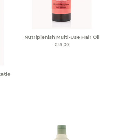
Nutriplenish Multi-Use Hair Oil
€
49,00
tatie
klasse:
50
,00