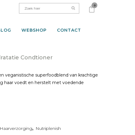
0
BLOG
WEBSHOP
CONTACT
ratatie Condtioner
:
n veganistische superfoodblend van krachtige
oog haar voedt en herstelt met voedende
Haarverzorging
,
Nutriplenish