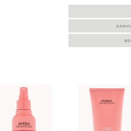
AANVU
BE