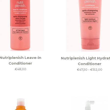
Dit
Nutriplenish Leave-in
Nutriplenish Light Hydra
product
Conditioner
Conditioner
heeft
€
48,00
Prijs
€
47,50
-
€
152,00
meerdere
€47,
variaties.
tot
Deze
€152
optie
kan
gekozen