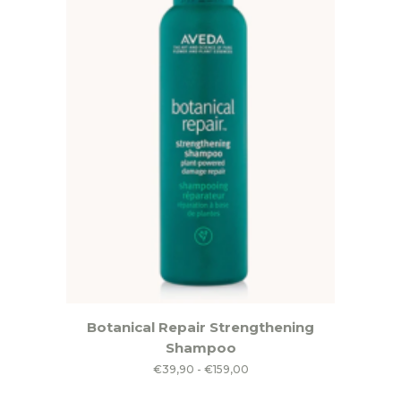
worden
op
de
productpagina
Dit
Botanical Repair Strengthening
product
Shampoo
heeft
Prijsklasse:
€
39,90
-
€
159,00
meerdere
€39,90