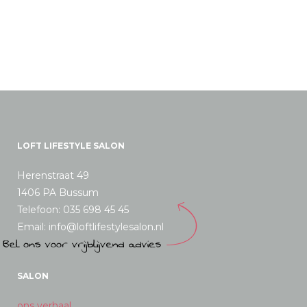
worden
op
de
productpagina
LOFT LIFESTYLE SALON
Herenstraat 49
1406 PA Bussum
Telefoon: 035 698 45 45
Email: info@loftlifestylesalon.nl
SALON
ons verhaal