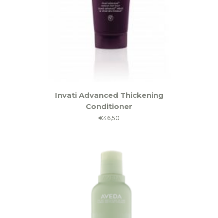
de
productpagina
Invati Advanced Thickening
Conditioner
€
46,50