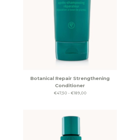
Dit
Botanical Repair Strengthening
product
Conditioner
heeft
Prijsklasse:
€
47,50
-
€
189,00
meerdere
€47,50
variaties.
tot
Deze
€189,00
optie
kan
gekozen