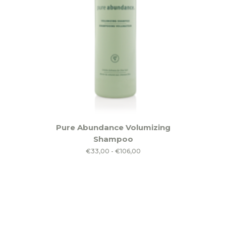
Dit
Pure Abundance Volumizing
product
Shampoo
heeft
Prijsklasse:
€
33,00
-
€
106,00
meerdere
€33,00
variaties.
tot
Deze
€106,00
optie
kan
gekozen