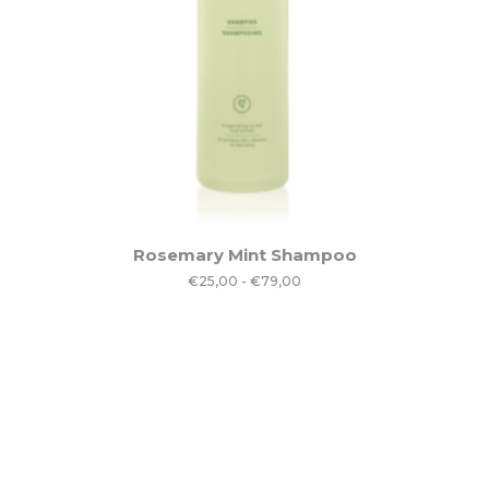
Dit
Rosemary Mint Shampoo
product
Prijsklasse:
€
25,00
-
€
79,00
heeft
€25,00
meerdere
tot
variaties.
€79,00
Deze
optie
kan
gekozen