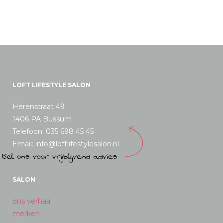
worden
op
de
productpagina
LOFT LIFESTYLE SALON
Herenstraat 49
1406 PA Bussum
Telefoon: 035 698 45 45
Email: info@loftlifestylesalon.nl
SALON
ons verhaal
merken