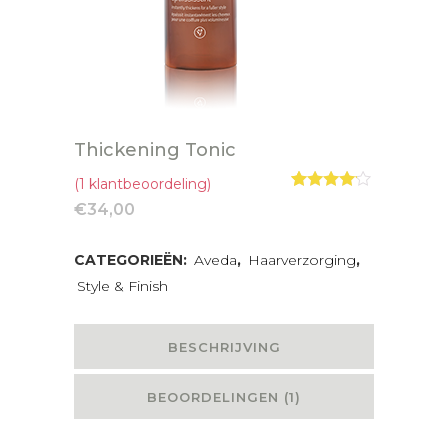
Thickening Tonic
(
1
klantbeoordeling)
Gewaardeerd
1
€
34,00
4.00
op 5
gebaseerd
op
klant
CATEGORIEËN:
Aveda
,
Haarverzorging
,
waardering
Style & Finish
BESCHRIJVING
BEOORDELINGEN (1)