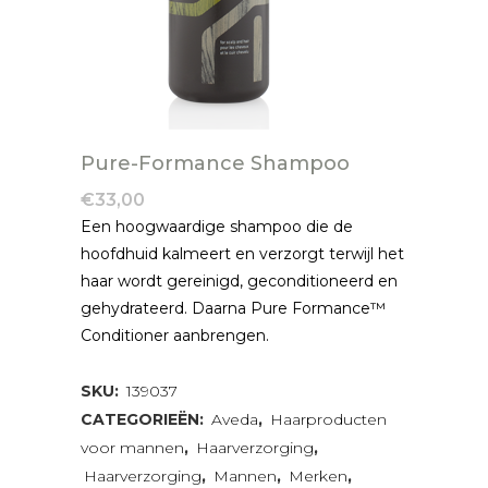
Pure-Formance Shampoo
€
33,00
Een hoogwaardige shampoo die de
hoofdhuid kalmeert en verzorgt terwijl het
haar wordt gereinigd, geconditioneerd en
gehydrateerd. Daarna Pure Formance™
Conditioner aanbrengen.
SKU:
139037
CATEGORIEËN:
Aveda
,
Haarproducten
voor mannen
,
Haarverzorging
,
Haarverzorging
,
Mannen
,
Merken
,