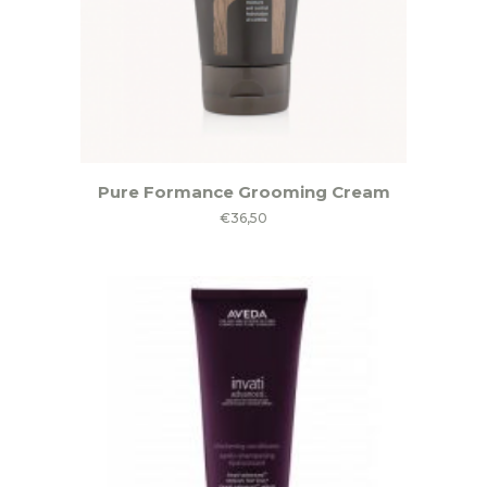
productpagina
Pure Formance Grooming Cream
€
36,50