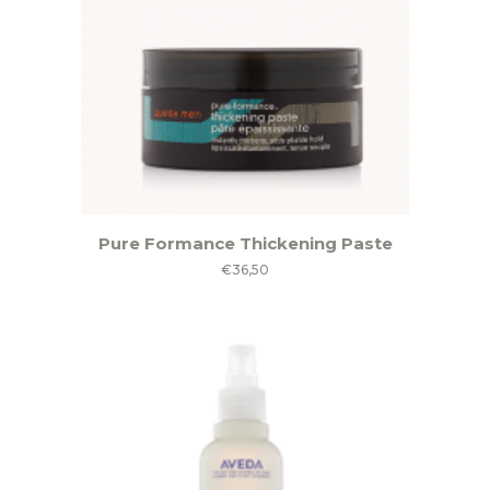
gekozen
worden
op
de
productpagina
Pure Formance Thickening Paste
€
36,50