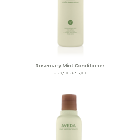
Dit
Rosemary Mint Conditioner
product
Prijsklasse:
€
29,90
-
€
96,00
heeft
€29,90
meerdere
tot
variaties.
€96,00
Deze
optie
kan
gekozen
worden