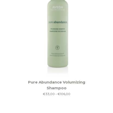
Dit
Pure Abundance Volumizing
product
Shampoo
heeft
Prijsklasse:
€
33,00
-
€
106,00
meerdere
€33,00
variaties.
tot
Deze