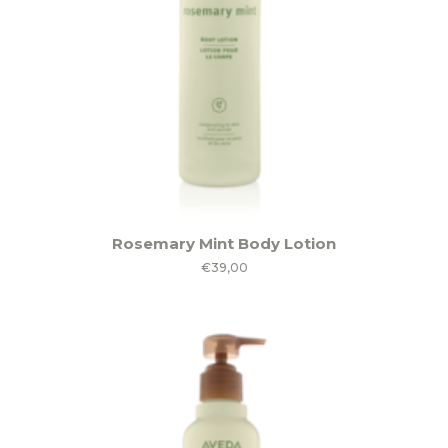
op
de
productpagina
Rosemary Mint Body Lotion
€
39,00