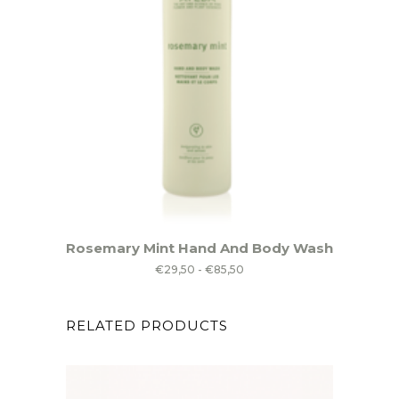
Dit
Rosemary Mint Hand And Body Wash
product
Prijsklasse:
€
29,50
-
€
85,50
heeft
€29,50
meerdere
tot
RELATED PRODUCTS
variaties.
€85,50
Deze
optie
kan