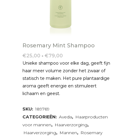
Rosemary Mint Shampoo
Prijsklasse:
€
25,00
-
€
79,00
€25,00
Unieke shampoo voor elke dag, geeft fijn
tot
haar meer volume zonder het zwaar of
€79,00
statisch te maken. Het pure plantaardige
aroma geeft energie en stimuleert
lichaam en geest.
SKU:
189769
CATEGORIEËN:
Aveda
,
Haarproducten
voor mannen
,
Haarverzorging
,
Haarverzorging
,
Mannen
,
Rosemary