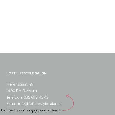
€106,00
optie
kan
gekozen
worden
op
de
productpagina
LOFT LIFESTYLE SALON
Herenstraat 49
1406 PA Bussum
Telefoon: 035 698 45 45
Email: info@loftlifestylesalon.nl