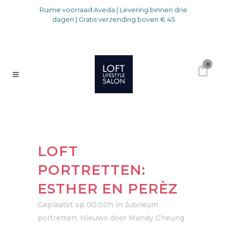
Ruime voorraad Aveda | Levering binnen drie
dagen | Gratis verzending boven € 45
0
LOFT
PORTRETTEN:
ESTHER EN PERÈZ
Geplaatst op 00:00h
in
Jubileum
portretten
,
Nieuws
door
Mandy Cheung