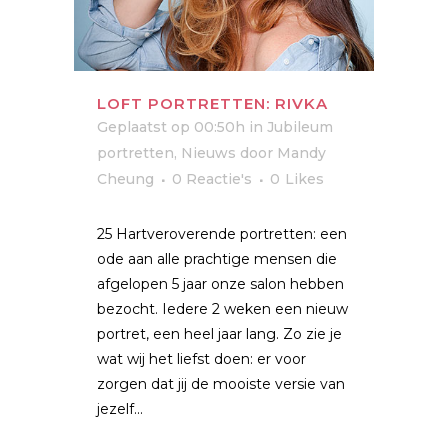
LOFT PORTRETTEN: RIVKA
Geplaatst op 00:50h
in
Jubileum
portretten
,
Nieuws
door
Mandy
Cheung
0 Reactie's
0
Likes
25 Hartveroverende portretten: een
ode aan alle prachtige mensen die
afgelopen 5 jaar onze salon hebben
bezocht. Iedere 2 weken een nieuw
portret, een heel jaar lang. Zo zie je
wat wij het liefst doen: er voor
zorgen dat jij de mooiste versie van
jezelf...