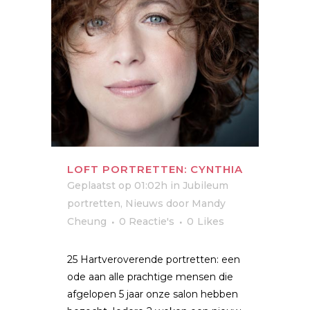
LOFT PORTRETTEN: CYNTHIA
Geplaatst op 01:02h
in
Jubileum
portretten
,
Nieuws
door
Mandy
Cheung
0 Reactie's
0
Likes
25 Hartveroverende portretten: een
ode aan alle prachtige mensen die
afgelopen 5 jaar onze salon hebben