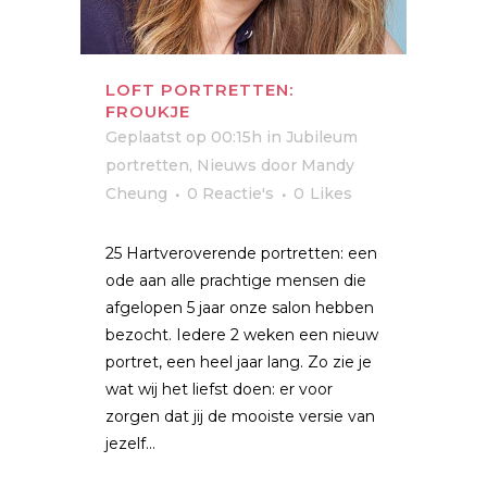
LOFT PORTRETTEN:
FROUKJE
Geplaatst op 00:15h
in
Jubileum
portretten
,
Nieuws
door
Mandy
Cheung
0 Reactie's
0
Likes
25 Hartveroverende portretten: een
ode aan alle prachtige mensen die
afgelopen 5 jaar onze salon hebben
bezocht. Iedere 2 weken een nieuw
portret, een heel jaar lang. Zo zie je
wat wij het liefst doen: er voor
zorgen dat jij de mooiste versie van
jezelf...