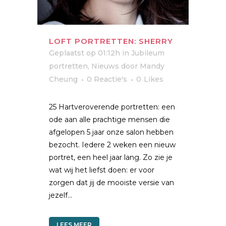
LOFT PORTRETTEN: SHERRY
Geplaatst op 01:12h
in
Jubileum
portretten
,
Nieuws
door
Mandy
Cheung
0 Reactie's
0
Likes
25 Hartveroverende portretten: een
ode aan alle prachtige mensen die
afgelopen 5 jaar onze salon hebben
bezocht. Iedere 2 weken een nieuw
portret, een heel jaar lang. Zo zie je
wat wij het liefst doen: er voor
zorgen dat jij de mooiste versie van
jezelf...
LEES MEER