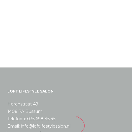
LOFT LIFESTYLE SALON
Herenstraat 49
1406 PA Bussum
Telefoon: 035 698 45 45
Email: info@loftlifestylesalon.nl