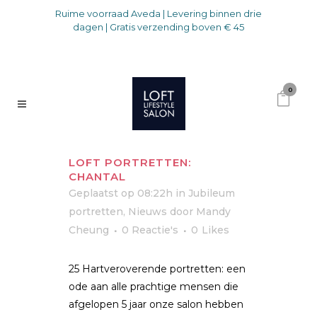
Ruime voorraad Aveda | Levering binnen drie
dagen | Gratis verzending boven € 45
0
LOFT PORTRETTEN:
CHANTAL
Geplaatst op 08:22h
in
Jubileum
portretten
,
Nieuws
door
Mandy
Cheung
0 Reactie's
0
Likes
25 Hartveroverende portretten: een
ode aan alle prachtige mensen die
afgelopen 5 jaar onze salon hebben