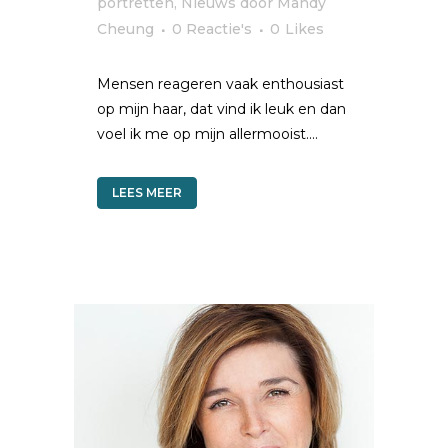
portretten
,
Nieuws
door
Mandy
Cheung
0 Reactie's
0
Likes
Mensen reageren vaak enthousiast
op mijn haar, dat vind ik leuk en dan
voel ik me op mijn allermooist....
LEES MEER