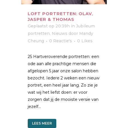
LOFT PORTRETTEN: OLAV,
JASPER & THOMAS
Geplaatst op 20:39h
in
Jubileum
portretten
,
Nieuws
door
Mandy
Cheung
0 Reactie's
0
Likes
25 Hartveroverende portretten: een
ode aan alle prachtige mensen die
afgelopen 5 jaar onze salon hebben
bezocht. Iedere 2 weken een nieuw
portret, een heel jaar lang. Zo zie je
wat wij het liefst doen: er voor
zorgen dat jij de mooiste versie van
jezelf...
LEES MEER