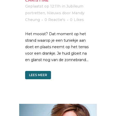
CHRISTINE
Geplaatst op 12:11h
in
Jubileum
portretten
,
Nieuws
door
Mandy
Cheung
0 Reactie's
0
Likes
Het mooist? Dat moment op het
strand waarop je een tuniekje aan
doet en plaats neemt op het terras
voor een drankje. Je huid gloeit na
en glanst nog van de zonnebrand...
LEES MEER