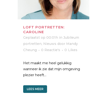
LOFT PORTRETTEN:
CAROLINE
Geplaatst op 00:01h
in
Jubileum
portretten
,
Nieuws
door
Mandy
Cheung
0 Reactie's
0
Likes
Het maakt me heel gelukkig
wanneer ik zie dat mijn omgeving
plezier heeft...
LEES MEER