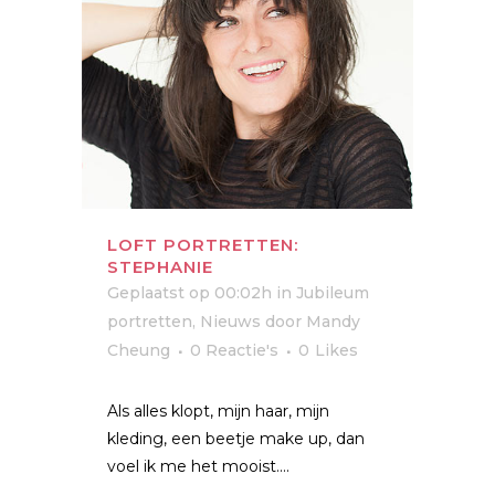
LOFT PORTRETTEN:
STEPHANIE
Geplaatst op 00:02h
in
Jubileum
portretten
,
Nieuws
door
Mandy
Cheung
0 Reactie's
0
Likes
Als alles klopt, mijn haar, mijn
kleding, een beetje make up, dan
voel ik me het mooist....