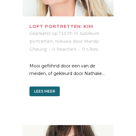
LOFT PORTRETTEN: KIM
Geplaatst op 13:57h
in
Jubileum
portretten
,
Nieuws
door
Mandy
Cheung
0 Reactie's
0
Likes
Mooi geföhnd door een van de
meiden, of gekleurd door Nathalie...
LEES MEER