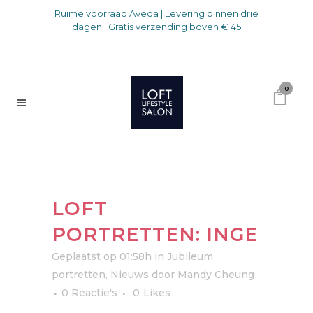
Ruime voorraad Aveda | Levering binnen drie
dagen | Gratis verzending boven € 45
0
LOFT
PORTRETTEN: INGE
Geplaatst op 01:58h
in
Jubileum
portretten
,
Nieuws
door
Mandy Cheung
0 Reactie's
0
Likes