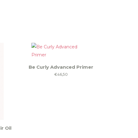
Be Curly Advanced Primer
€
46,50
r Oil