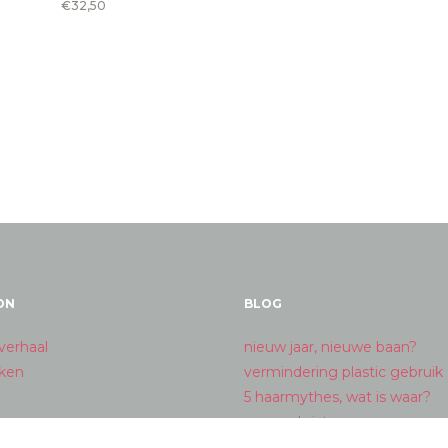
€
32,50
ON
BLOG
verhaal
nieuw jaar, nieuwe baan?
ken
vermindering plastic gebruik
5 haarmythes, wat is waar?
merry christmas