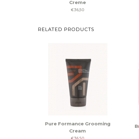
Creme
heeft
€
36,50
meerd
variati
RELATED PRODUCTS
Deze
optie
kan
gekoz
worde
op
de
produ
Pure Formance Grooming
B
Cream
€
36,50