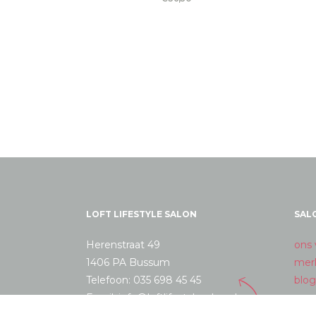
LOFT LIFESTYLE SALON
SAL
Herenstraat 49
ons 
1406 PA Bussum
mer
Telefoon: 035 698 45 45
blog
Email: info@loftlifestylesalon.nl