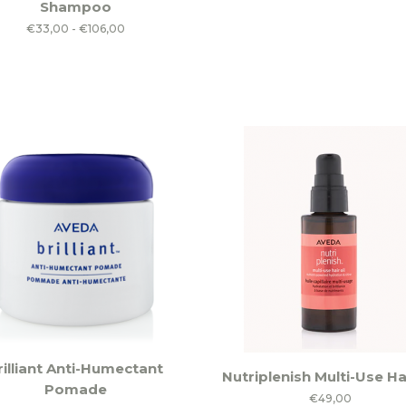
Shampoo
Prijsklasse:
€
33,00
-
€
106,00
ere
€33,00
es.
tot
€106,00
en
n
ctpagina
rilliant Anti-Humectant
Nutriplenish Multi-Use Hai
Pomade
€
49,00