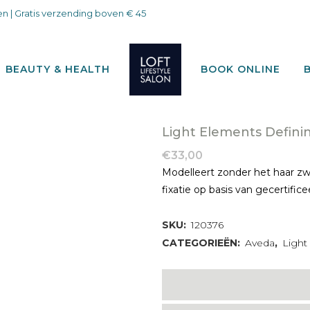
n | Gratis verzending boven € 45
BEAUTY & HEALTH
BOOK ONLINE
Light Elements Defini
€
33,00
Modelleert zonder het haar zw
fixatie op basis van gecertific
SKU:
120376
CATEGORIEËN:
Aveda
,
Light