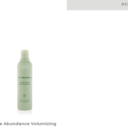
BE
e Abundance Volumizing
ct