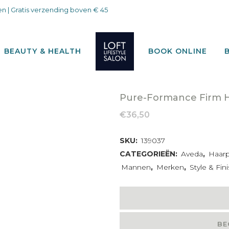
n | Gratis verzending boven € 45
BEAUTY & HEALTH
BOOK ONLINE
Pure-Formance Firm H
€
36,50
SKU:
139037
CATEGORIEËN:
Aveda
,
Haar
Mannen
,
Merken
,
Style & Fin
BE