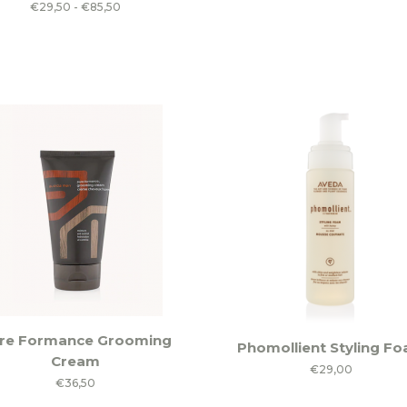
Prijsklasse:
€
29,50
-
€
85,50
ere
€29,50
es.
tot
€85,50
en
n
ctpagina
re Formance Grooming
Phomollient Styling F
Cream
€
29,00
€
36,50