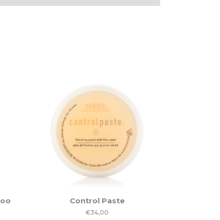
poo
Control Paste
€
34,00