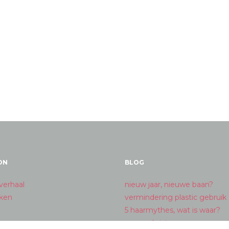
ON
BLOG
verhaal
nieuw jaar, nieuwe baan?
ken
vermindering plastic gebruik
5 haarmythes, wat is waar?
merry christmas