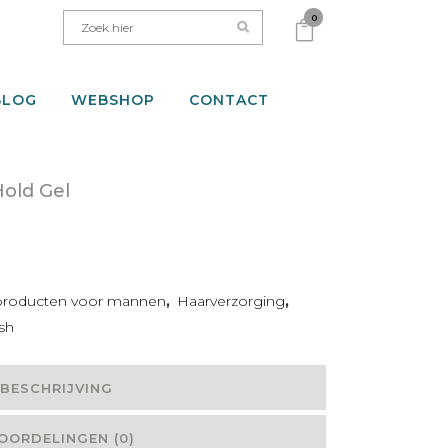
0
BLOG
WEBSHOP
CONTACT
old Gel
producten voor mannen
,
Haarverzorging
,
ish
BESCHRIJVING
OORDELINGEN (0)