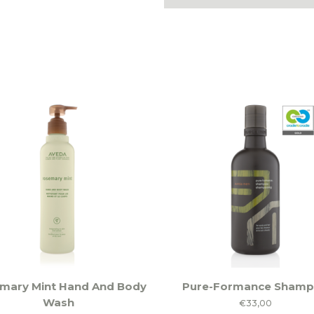
mary Mint Hand And Body
Pure-Formance Sham
ct
Wash
€
33,00