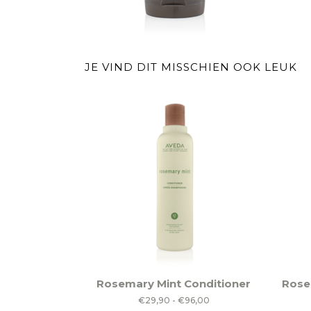
JE VIND DIT MISSCHIEN OOK LEUK
Dit
Dit
Rosemary Mint Conditioner
Rose
product
produ
Prijsklasse:
€
29,90
-
€
96,00
heeft
heeft