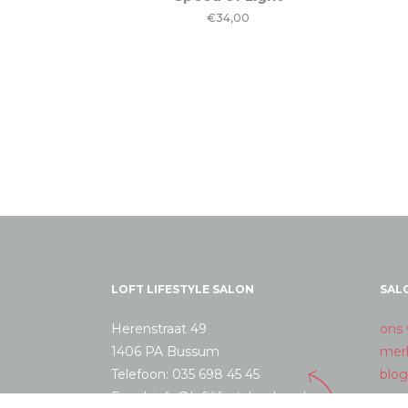
€
34,00
LOFT LIFESTYLE SALON
SAL
Herenstraat 49
ons 
1406 PA Bussum
mer
Telefoon: 035 698 45 45
blog
Email: info@loftlifestylesalon.nl